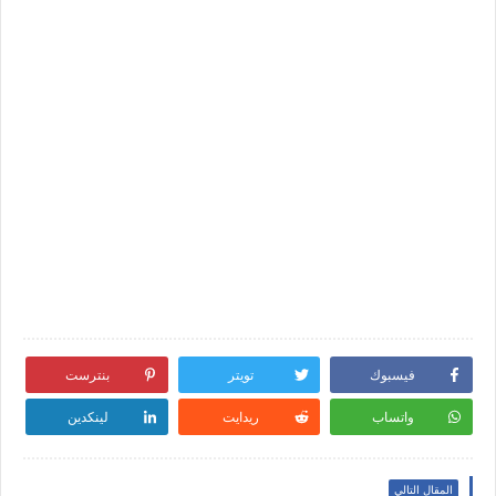
فيسبوك
تويتر
بنترست
واتساب
ريدايت
لينكدين
المقال التالي