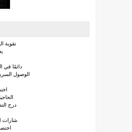
تقوية ال
يع
ع
دائمًا في 
الوصول السريع
اخت
الحاجي
درج التط
شارات الإخطار
اختصا