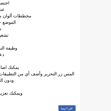
اختصا
عد 
مخططات ألوان مخ
الموضع - 
د
تشغيل
وظيفة النس
دعم
يمكنك اضاف
المس زر التحرير وأضف أي من التطبيقات أ
ودون ال
ويمكنك تعزيز
اقرا ايضا