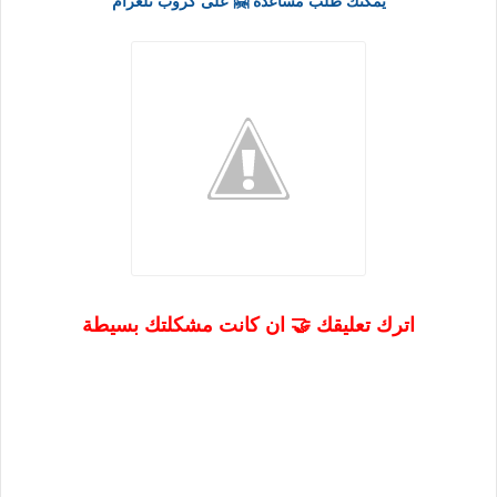
يمكنك طلب مساعدة 🤗 على كروب تلغرام
اترك تعليقك 🤝 ان كانت مشكلتك بسيطة