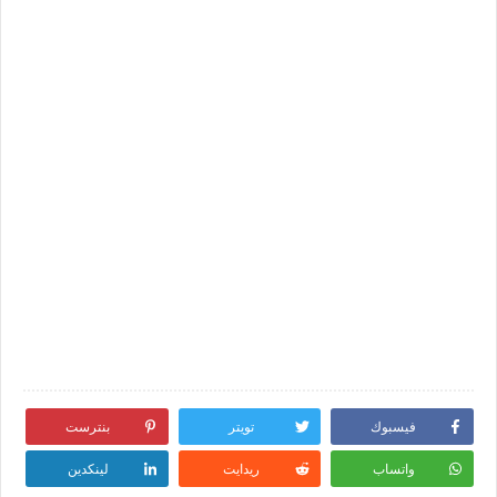
فيسبوك
تويتر
بنترست
واتساب
ريدايت
لينكدين