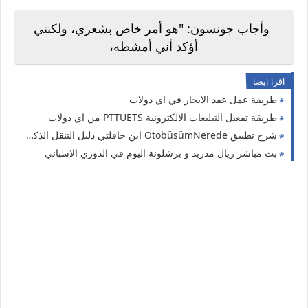
وأجاب جونسون: "هو أمر خاص بشعري، ولكنني
أؤكد أني أمشطه،
اقرا ايضا
طريقة عمل عقد الايجار في اي دولات
طريقة تفعيل التبليغات الالكترونية PTTUETS من اي دولات
شرح تطبيق OtobüsümNerede اين حافلتي دليل التنقل الذكي في اسطنبول
بث مباشر ريال مدريد و برشلونة اليوم في الدوري الاسباني