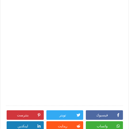
فيسبوك
تويتر
بنترست
واتساب
ريدايت
لينكدين