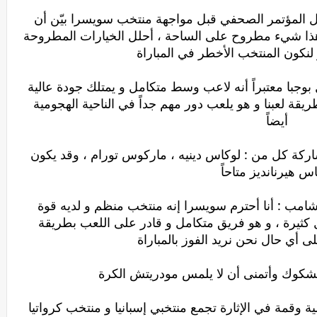
 المؤتمر الصحفي قبل مواجهة منتخب سويسرا بيّن أن
 هذا شيء مطروح على الساحة ، أحلل الخيارات المطروحة
نكون المنتخب الأخطر في المباراة
با معتبراً أنه لاعب وسط متكامل و يمتلك جودة عالية
ة لعبنا و هو يلعب دور مهم جداً في الناحية الهجومية
أيضاً
ركة كل من : لوكاس دينيه ، ماركوس تورام ، وقد يكون
س هيرنانديز متاحاً
امب : أنا أحترم سويسرا إنه منتخب منظم و لديه قوة
ثيرة ، و هو فريق متكامل و قادر على اللعب بطريقة
ى أي حال نحن نريد الفوز بالمباراة
لشكوك وأتمنى أن لا يلمس مودريتش الكرة
 وقمة في الإثارة تجمع منتخبي إسبانيا و منتخب كرواتيا