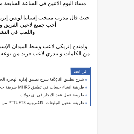
مساء اليوم الاثنين في الساعة السابعة مسا
حيث قال مدرب منتخب إسبانيا لويس إنريكي
أحب جميع لاعبي الفريق وج
واللعب في التشك
وامتدح إنريكي لاعب وسط الميدان الإسبا
من الكلمات و بيدري لاعب فريد من نوعه
اقرا ايضا
شرح تطبيق GöçBil شرح تطبيق إدارة الهجرة الجديد
طريقة انشاء حساب في تطبيق MHRS طريقة حجز موعد في المشافي التركية
طريقة عمل عقد الايجار في اي دولات
طريقة تفعيل التبليغات الالكترونية PTTUETS من اي دولات