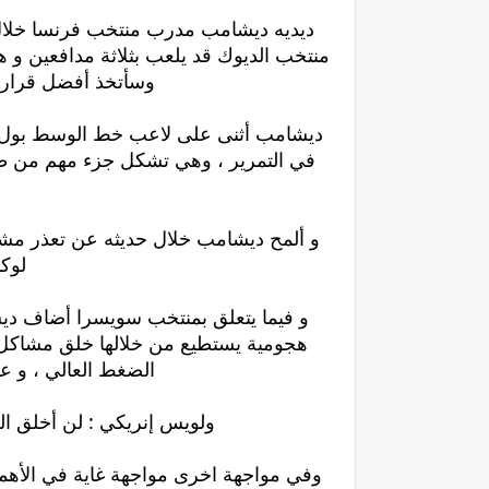
ديديه ديشامب مدرب منتخب فرنسا خلال
منتخب الديوك قد يلعب بثلاثة مدافعين و
وسأتخذ أفضل قرار ل
ديشامب أثنى على لاعب خط الوسط بول بوج
في التمرير ، وهي تشكل جزء مهم من طريق
و ألمح ديشامب خلال حديثه عن تعذر مشا
لوكا
و فيما يتعلق بمنتخب سويسرا أضاف ديش
هجومية يستطيع من خلالها خلق مشاكل ك
الضغط العالي ، و عل
ولويس إنريكي : لن أخلق ا
وفي مواجهة اخرى مواجهة غاية في الأهمية