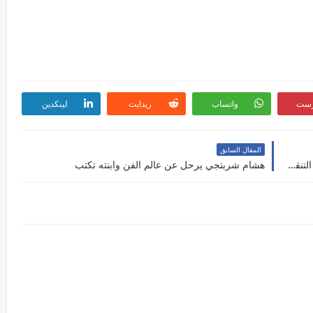
رست
واتساب
ريدايت
لينكدين
المقال السابق
شرح تطبيق OtobüsümNerede اين حافلتي دليل التنقل الذكي في اسطنبول
هشام شربتجي يرحل عن عالم الفن وابنته تكتب