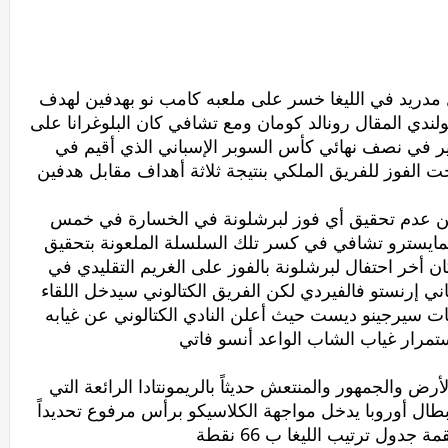
ل مدريد في الليغا خسر على ملعبه كامب نو بهدفين لهدف
ندي المقال رونالد كومان ومع تشافي كان البلوغرانا على
ر في نصف نهائي كأس السوبر الإسباني الذي أقيم في
ت الفوز للفريق الملكي بنتيجة ثلاثة أهداف مقابل هدفين
 من عدم تحقيق أي فوز لبرشلونة في الخسارة في خمس
 المايسترو تشافي في كسر تلك السلسلة الملعونة بتحقيق
 أخر احتفال لبرشلونة بالفوز على الغريم التقليدي في
درب الإسباني إرنستو فالفيردي لكن الفريق الكتالوني سيدخل اللقاء
بات سيرجينو ديست حيث أعلن النادي الكتالوني عن غيابه
استمرار غياب الشاب الواعد أنسو فاتي
ض والجمهور والمنتعش حديثاً بالريمونتادا الرائعة التي
طال أوروبا يدخل مواجهة الكلاسيكو برأس مرفوع تحديداً
 جدول ترتيب الليغا ب 66 نقطة