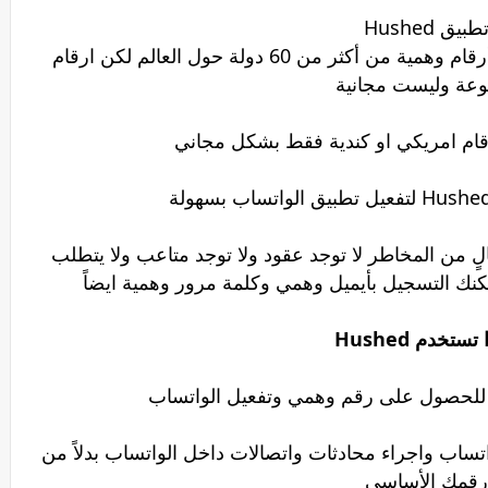
طبيق Hushed
يتيح لك تطبيق Hushed الحصول على أرقام وهمية من أكثر من 60 دولة حول العالم لكن ارقام
عة وليست مجانية
ام امريكي او كندية فقط بشكل مجاني
تطبيق Hushed سهل وخالٍ من المخاطر لا توجد عقود ولا توجد متاعب ولا يتطلب
نك التسجيل بأيميل وهمي وكلمة مرور وهمية ايضاً
تستخدم Hushed
لحصول على رقم وهمي وتفعيل الواتساب
اب واجراء محادثات واتصالات داخل الواتساب بدلاً من
رقمك الأساسي