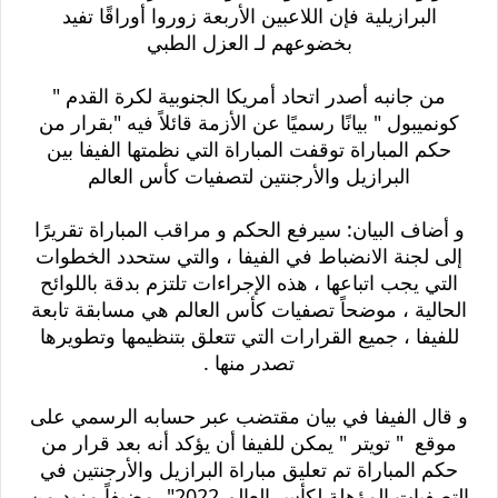
البرازيلية فإن اللاعبين الأربعة زوروا أوراقًا تفيد
بخضوعهم لـ العزل الطبي
من جانبه أصدر اتحاد أمريكا الجنوبية لكرة القدم "
كونميبول " بيانًا رسميًا عن الأزمة قائلاً فيه "بقرار من
حكم المباراة توقفت المباراة التي نظمتها الفيفا بين
البرازيل والأرجنتين لتصفيات كأس العالم
و أضاف البيان: سيرفع الحكم و مراقب المباراة تقريرًا
إلى لجنة الانضباط في الفيفا ، والتي ستحدد الخطوات
التي يجب اتباعها ، هذه الإجراءات تلتزم بدقة باللوائح
الحالية ، موضحاً تصفيات كأس العالم هي مسابقة تابعة
للفيفا ، جميع القرارات التي تتعلق بتنظيمها وتطويرها
تصدر منها .
و قال الفيفا في بيان مقتضب عبر حسابه الرسمي على
موقع " تويتر " يمكن للفيفا أن يؤكد أنه بعد قرار من
حكم المباراة تم تعليق مباراة البرازيل والأرجنتين في
التصفيات المؤهلة لكأس العالم 2022"، مضيفاً مزيد من